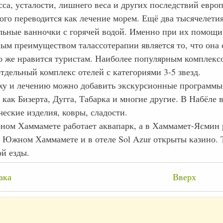
сса, усталости, лишнего веса и других последствий евро
ого переводится как лечение морем. Ещё два тысячелетия
льные ванночки с горячей водой. Именно при их помощи 
ым преимуществом талассотерапии является то, что она с
о же нравится туристам. Наиболее популярным комплексо
тдельный комплекс отелей с категориями 3-5 звезд.
ху и лечению можно добавить экскурсионные программы
 как Бизерта, Дугга, Табарка и многие другие. В Набёле
еские изделия, ковры, сладости.
рном Хаммамете работает аквапарк, а в Хаммамет-Ясмин р
в Южном Хаммамете и в отеле Sol Azur открыты казино. Т
ой езды.
крёстные
ака
Вверх
лки
и