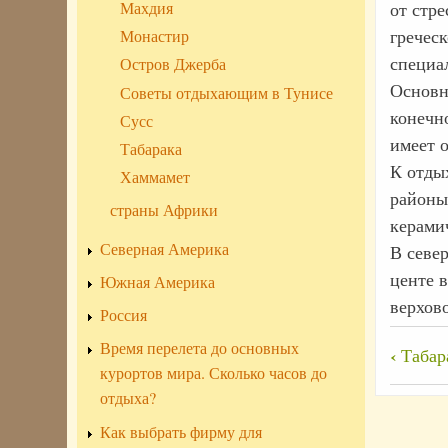
от стре
Махдия
греческ
Монастир
специа
Остров Джерба
Основн
Советы отдыхающим в Тунисе
конечн
Сусс
имеет о
Табарака
К отды
Хаммамет
районы
страны Африки
керамич
Северная Америка
В севе
центе 
Южная Америка
верхов
Россия
Время перелета до основных
Пере
‹
Табар
курортов мира. Сколько часов до
ссы
отдыха?
книг
Как выбрать фирму для
для