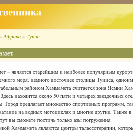
твенника
Африка
Тунис
ка
ации
амет
ет – является старейшим и наиболее популярным курорт
емного моря, немного восточнее столицы Туниса, одноим
табельным районом Хаммамета считается зона Ясмин Хам
 Здесь находится около 50 пяти и четырех звездочных от
ы. Город предлагает множество спортивных программ, та
 катание на водных мотоциклах и многие другие. Также в
 тут вы сможете постичь только азы погружения.
кой Хаммамета являются центры талассотерапии, которы