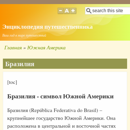
Перейти
Поиск
к
основному
Энциклопедия путешественника
содержанию
Ваш гид в мире путешествий
Главная
Южная Америка
Строка
навигации
Бразилия
[toc]
Бразилия - символ Южной Америки
Бразилия (República Federativa do Brasil) –
крупнейшее государство Южной Америки. Она
расположена в центральной и восточной частях