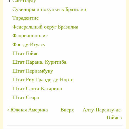
Сан-Паулу
Сувениры и покупки в Бразилии
Тирадентис
Федеральный округ Бразилиа
Флорианополис
Фос-ду-Игуасу
Штат Гойяс
Штат Парана. Куритиба.
Штат Пернамбуку
Штат Риу-Гранде-ду-Норте
Штат Санта-Катарина
Штат Сеара
Перекрёстные
‹
Южная Америка
Вверх
Алту-Параизу-де-
ссылки
›
Гойяс
книги