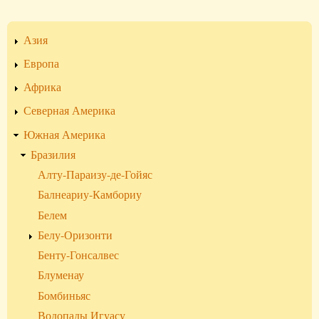
для
Бразилия
Азия
Европа
Африка
Северная Америка
Южная Америка
Бразилия
Алту-Параизу-де-Гойяс
Балнеариу-Камбориу
Белем
Белу-Оризонти
Бенту-Гонсалвес
Блуменау
Бомбиньяс
Водопады Игуасу