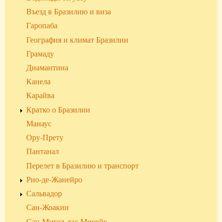
Въезд в Бразилию и виза
Гаропаба
География и климат Бразилии
Грамаду
Диамантина
Канела
Карайва
Кратко о Бразилии
Манаус
Ору-Прету
Пантанал
Перелет в Бразилию и транспорт
Рио-де-Жанейро
Сальвадор
Сан-Жоакин
Сан-Мигел-дас-Мисойс