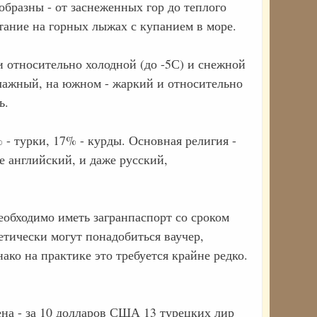
бразны - от заснеженных гор до теплого
тание на горных лыжах с купанием в море.
и относительно холодной (до -5С) и снежной
лажный, на южном - жаркий и относительно
ь.
 - турки, 17% - курды. Основная религия -
е английский, и даже русский,
еобходимо иметь загранпаспорт со сроком
етически могут понадобиться ваучер,
ако на практике это требуется крайне редко.
на - за 10 долларов США 13 турецких лир