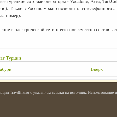
ые турецкие сотовые операторы - Vodafone, Avea, TurkCe
но). Также в Россию можно позвонить из телефонного ав
да-номер).
ние в электрической сети почти повсеместно составляет 
ат Турции
крёстные
абури
Вверх
лки
и
ции TravelEnc.ru с указанием ссылки на источник. Использование
ия