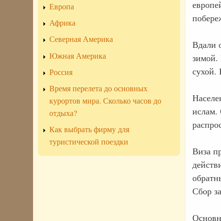
европе
Европа
побере
Африка
Северная Америка
Вдали 
Южная Америка
зимой.
сухой.
Россия
Время перелета до основных
Населен
курортов мира. Сколько часов до
ислам.
отдыха?
распро
Как выбрать фирму для
туристической поездки
Виза п
действи
обратны
Сбор з
Основн