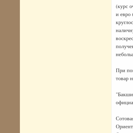
(курс 
и евро
кругло
наличн
воскре
получе
неболь
При по
товар 
"Бакшиш
официа
Сотова
Ориент