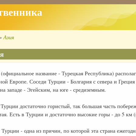
твенника
Азия
ка
ации
я
(официальное название - Турецкая Республика) располаг
ной Европе. Соседи Турции - Болгария с севера и Греци
на западе - Эгейским, на юге - средиземным.
 Турции достаточно гористый, так большая часть побереж
ая. Есть в Турции и достаточно высокие горы - до 5 км (
Турции - одна из причин, по которой эта страна ежегод