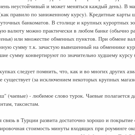
очень неустойчивый и может меняться каждый день). В 
 (как правило по заниженному курсу). Кредитные карты 
суточных банкоматов. В столице и крупных курортных з
ую валюту можно практически в любом банке (обычно раб
сенья) или множестве обменных пунктов. При обмене вал
нную сумму т.к. зачастую вывешенный на обменнике курс
шие сумму конвертируют по значительно худшему курсу (
купках следует помнить, что, как и во многих других аз
не существует (за исключением некоторых крупных магази
" (чаевые) - любимое слово турок. Чаевые полагается д
нтам, таксистам.
я связь в Турции развита достаточно хорошо и покрытие 
ировочная стоимость минуты входящих при роуминге окол