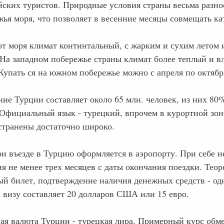
йских туристов. Природные условия страны весьма разноо
жья моря, что позволяет в весенние месяцы совмещать ка
от моря климат континтальный, с жарким и сухим летом 
 На западном побережье страны климат более теплый и в
 Купать ся на южном побережье можно с апреля по октябр
ие Турции составляет около 65 млн. человек, из них 80%
 Официальный язык - турецкий, впрочем в курортной зон
странены достаточно широко.
ри въезде в Турцию оформляется в аэропорту. При себе н
я не менее трех месяцев с даты окончания поездки. Теор
й билет, подтверждение наличия денежных средств - одн
а визу составляет 20 долларов США или 15 евро.
ая валюта Турции - турецкая лира. Примерный курс обме