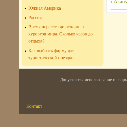
Пере
‹
Акапу
Южная Америка
ссы
книг
Россия
для
Время перелета до основных
Кан
курортов мира. Сколько часов до
отдыха?
Как выбрать фирму для
туристической поездки
Допускается использование информа
Контакт
Меню
в
подвале