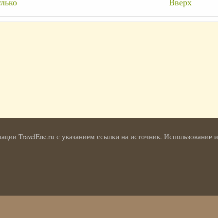
крёстные
лько
Вверх
лки
и
кун
ции TravelEnc.ru с указанием ссылки на источник. Использование