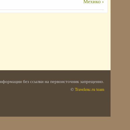
›
Мехико
 информации без ссылки на первоисточник запрещенно.
©
Travelenc.ru team