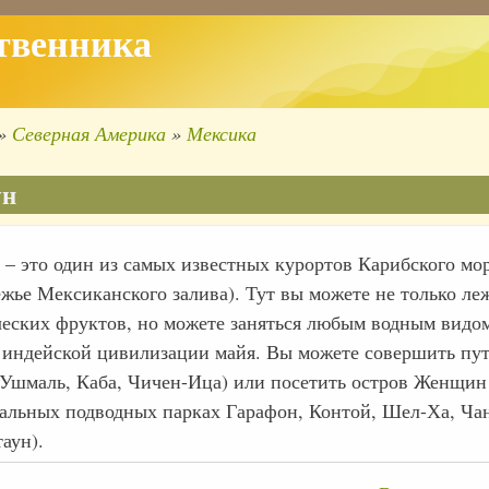
твенника
Северная Америка
Мексика
ка
ации
ун
 – это один из самых известных курортов Карибского мо
жье Мексиканского залива). Тут вы можете не только леж
ческих фруктов, но можете заняться любым водным видом
 индейской цивилизации майя. Вы можете совершить пут
 Ушмаль, Каба, Чичен-Ица) или посетить остров Женщин 
альных подводных парках Гарафон, Контой, Шел-Ха, Чан
таун).