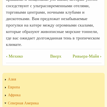
соседствуют с ультрасовременными отелями,
торговыми центрами, ночными клубами и
дискотеками. Вам предложат незабываемые
прогулки на катере между огромными скалами,
которые образуют живописные морские тоннели,
где вас ожидает долгожданная тень в тропическом
климате.
Перекрёстные
‹
›
Мехико
Вверх
Ривьера-Майя
ссылки
книги
для
Азия
Пуэрто-
Европа
Вальярта
Африка
Северная Америка