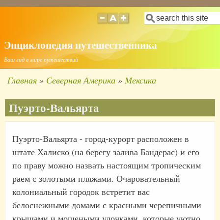
Перейти
Поиск
к
основному
Энциклопедия путешественника
содержанию
Ваш гид в мире путешествий
Главная
Северная Америка
Мексика
Строка
навигации
Пуэрто-Вальярта
Пуэрто-Вальярта - город-курорт расположен в
штате Халиско (на берегу залива Бандерас) и его
по праву можно назвать настоящим тропическим
раем с золотыми пляжами. Очаровательный
колониальный городок встретит вас
белоснежными домами с красными черепичными
крышами и мощеными улочками, которые уютно