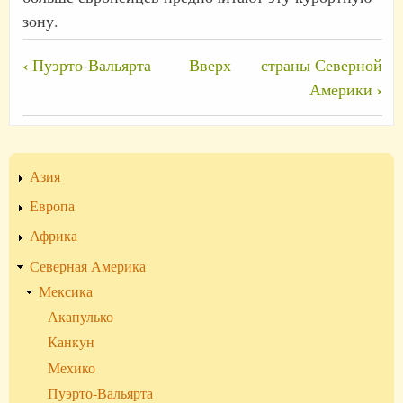
зону.
Перекрёстные
‹
Пуэрто-Вальярта
Вверх
страны Северной
ссылки
›
Америки
книги
для
Ривьера-
Азия
Майя
Европа
Африка
Северная Америка
Мексика
Акапулько
Канкун
Мехико
Пуэрто-Вальярта