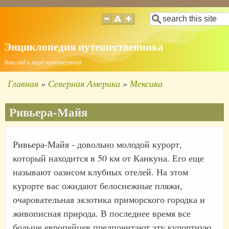
Перейти
Поиск
к
основному
Энциклопедия путешественника
содержанию
Ваш гид в мире путешествий
Главная
Северная Америка
Мексика
Строка
навигации
Ривьера-Майя
Ривьера-Майя - довольно молодой курорт,
который находится в 50 км от Канкуна. Его еще
называют оазисом клубных отелей. На этом
курорте вас ожидают белоснежные пляжи,
очаровательная экзотика приморского городка и
живописная природа. В последнее время все
больше европейцев предпочитают эту курортную