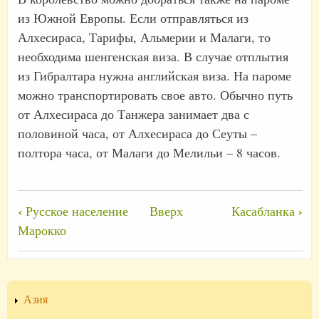
из Южной Европы. Если отправляться из
Алхесираса, Тарифы, Альмерии и Малаги, то
необходима шенгенская виза. В случае отплытия
из Гибралтара нужна английская виза. На пароме
можно транспортировать свое авто. Обычно путь
от Алхесираса до Танжера занимает два с
половиной часа, от Алхесираса до Сеуты –
полтора часа, от Малаги до Мелильи – 8 часов.
Перекрёстные
‹
›
Русское население
Вверх
Касабланка
ссылки
Марокко
книги
для
Как
Азия
добраться