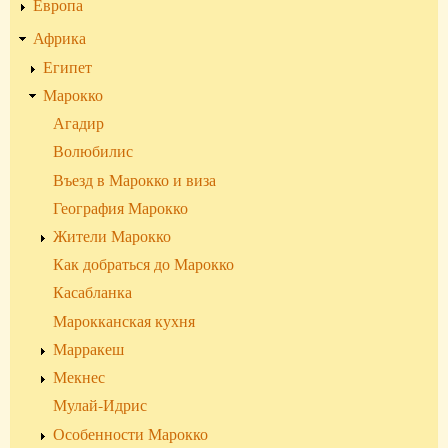
Европа
до
Марокко
Африка
Египет
Марокко
Агадир
Волюбилис
Въезд в Марокко и виза
География Марокко
Жители Марокко
Как добраться до Марокко
Касабланка
Марокканская кухня
Марракеш
Мекнес
Мулай-Идрис
Особенности Марокко