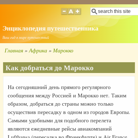
Перейти
Поиск
к
основному
Энциклопедия путешественника
содержанию
Ваш гид в мире путешествий
Главная
Африка
Марокко
Строка
навигации
Как добраться до Марокко
На сегодняшний день прямого регулярного
сообщения между Россией и Марокко нет. Таким
образом, добраться до страны можно только
осуществив пересадку в одном из городов Европы.
Самыми удобными для подобного перелета
являются ежедневные рейсы авиакомпаний
Lufthansa (пересадка во Франкфурте) и Air France