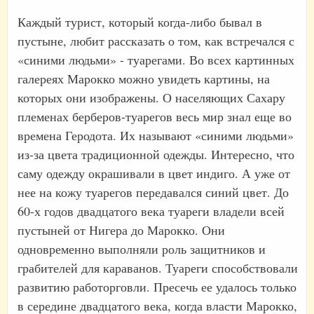
Каждый турист, который когда-либо бывал в
пустыне, любит рассказать о том, как встречался с
«синими людьми» - туарегами. Во всех картинных
галереях Марокко можно увидеть картины, на
которых они изображены. О населяющих Сахару
племенах берберов-туарегов весь мир знал еще во
времена Геродота. Их называют «синими людьми»
из-за цвета традиционной одежды. Интересно, что
саму одежду окрашивали в цвет индиго. А уже от
нее на кожу туарегов передавался синий цвет. До
60-х годов двадцатого века туареги владели всей
пустыней от Нигера до Марокко. Они
одновременно выполняли роль защитников и
грабителей для караванов. Туареги способствовали
развитию работорговли. Пресечь ее удалось только
в середине двадцатого века, когда власти Марокко,