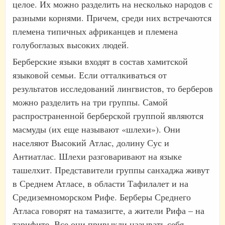
целое. Их можно разделить на несколько народов с
разными корнями. Причем, среди них встречаются
племена типичных африканцев и племена
голубоглазых высоких людей.
Берберские языки входят в состав хамитской
языковой семьи. Если отталкиваться от
результатов исследований лингвистов, то берберов
можно разделить на три группы. Самой
распространенной берберской группой являются
масмуды (их еще называют «шлехи»). Они
населяют Высокий Атлас, долину Сус и
Антиатлас. Шлехи разговаривают на языке
ташелхит. Представители группы санхаджа живут
в Среднем Атласе, в области Тафилалет и на
Средиземноморском Рифе. Берберы Среднего
Атласа говорят на тамазигте, а жители Рифа – на
тарифите. Все они привыкли называть себя