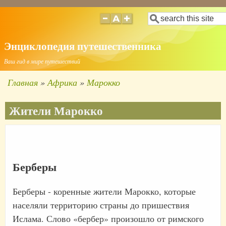
Перейти
Поиск
к
основному
Энциклопедия путешественника
содержанию
Ваш гид в мире путешествий
Главная
Африка
Марокко
Строка
навигации
Жители Марокко
Берберы
Берберы - коренные жители Марокко, которые
населяли территорию страны до пришествия
Ислама. Слово «бербер» произошло от римского