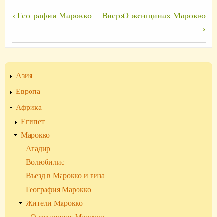
Перекрёстные
‹
География Марокко
Вверх
О женщинах Марокко
ссылки
›
книги
для
Жители
Азия
Марокко
Европа
Африка
Египет
Марокко
Агадир
Волюбилис
Въезд в Марокко и виза
География Марокко
Жители Марокко
О женщинах Марокко