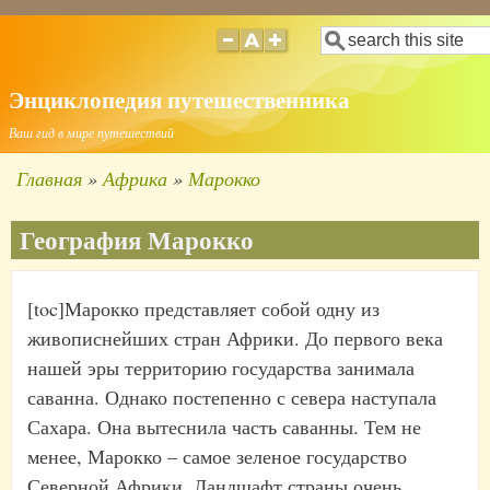
Перейти
Поиск
к
основному
Энциклопедия путешественника
содержанию
Ваш гид в мире путешествий
Главная
Африка
Марокко
Строка
навигации
География Марокко
[toc]Марокко представляет собой одну из
живописнейших стран Африки. До первого века
нашей эры территорию государства занимала
саванна. Однако постепенно с севера наступала
Сахара. Она вытеснила часть саванны. Тем не
менее, Марокко – самое зеленое государство
Северной Африки. Ландшафт страны очень