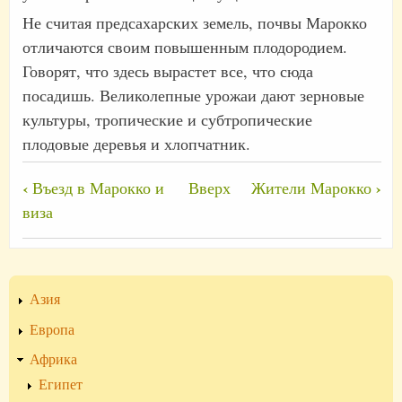
Не считая предсахарских земель, почвы Марокко
отличаются своим повышенным плодородием.
Говорят, что здесь вырастет все, что сюда
посадишь. Великолепные урожаи дают зерновые
культуры, тропические и субтропические
плодовые деревья и хлопчатник.
Перекрёстные
‹
›
Въезд в Марокко и
Вверх
Жители Марокко
ссылки
виза
книги
для
География
Азия
Марокко
Европа
Африка
Египет