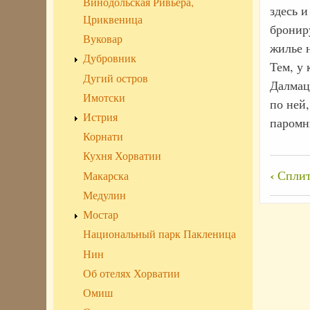
Винодольская Ривьера,
здесь и
Цриквеница
бронир
Вуковар
жилье 
Дубровник
Тем, у 
Дугий остров
Далмац
Имотски
по ней
Истрия
паромн
Корнати
Кухня Хорватии
Пере
‹
Спли
Макарска
ссы
Медулин
книг
Мостар
для
Национальный парк Пакленица
Сред
Нин
Дал
Об отелях Хорватии
Омиш