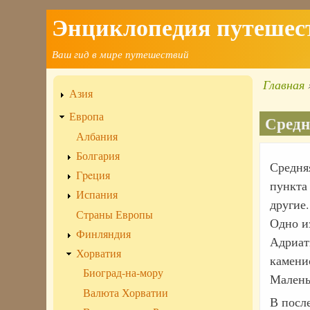
Энциклопедия путешес
Перейти
к
Ваш гид в мире путешествий
основному
содержанию
Главная
Азия
Стро
навиг
Европа
Средн
Албания
Болгария
Средня
Гpeция
пункта
Испания
другие.
Страны Европы
Одно и
Финляндия
Адриат
Хорватия
камени
Биоград-на-мору
Малень
Валюта Хорватии
В посл