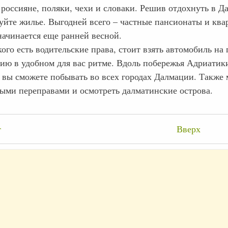
 россияне, поляки, чехи и словаки. Решив отдохнуть в Д
уйте жилье. Выгодней всего – частные пансионаты и кв
начинается еще ранней весной.
кого есть водительские права, стоит взять автомобиль на
ию в удобном для вас ритме. Вдоль побережья Адриатики 
, вы сможете побывать во всех городах Далмации. Также
ыми переправами и осмотреть далматинские острова.
крёстные
т
Вверх
лки
и
няя
мация