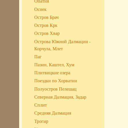
Опатия
Осиек
Остров Брач
Остров Крк
Остров Хвар
Острова Южной Далмации -
Корчула, Млет
Паг
Пазин, Каштел, Хум
Плитвицкие озера
Поездки по Хорватии
Полуостров Пелешац
Северная Далмация, Задар
Сплит
Средняя Далмация
Трогир