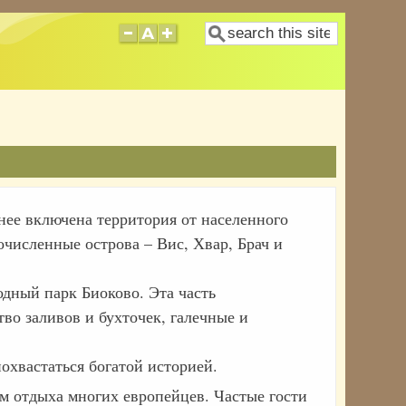
Поиск
нее включена территория от населенного
очисленные острова – Вис, Хвар, Брач и
дный парк Биоково. Эта часть
во заливов и бухточек, галечные и
охвастаться богатой историей.
м отдыха многих европейцев. Частые гости