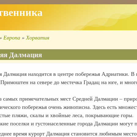
твенника
Европа
Хорватия
ка
ации
яя Далмация
я Далмация находится в центре побережья Адриатики. В 
 Примоштен на севере до местечка Градац на юге, и мног
з самых примечательных мест Средней Далмации – приро
ического побережья очень живописна. Здесь есть множест
стые пляжи, скалы и хвойные леса, покрывающие горы.
кие поселки и густонаселенные города Далмации могут п
еднее время курорт Далмация становится любимым место