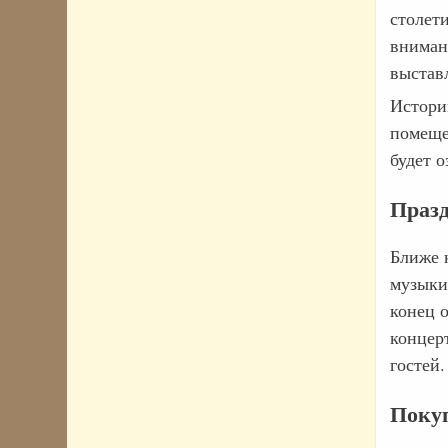
столет
вниман
выстав
Истори
помеще
будет 
Праз
Ближе 
музыки
конец 
концер
гостей.
Поку