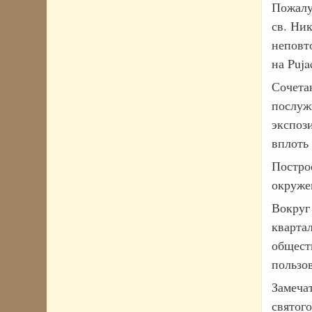
Пожалуй
св. Ник
неповт
на Puja
Сочета
послуж
экспоз
вплоть 
Постро
окруже
Вокруг 
кварта
общест
пользов
Замечат
святого