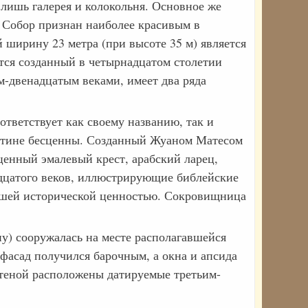
 лишь галерея и колокольня. Основное же
 Собор признан наиболее красивым в
ширину 23 метра (при высоте 35 м) является
тся созданный в четырнадцатом столетии
-двенадцатым веками, имеет два ряда
тветствует как своему названию, так и
истине бесценны. Созданный Жуаном Матесом
енный эмалевый крест, арабский ларец,
дцатого веков, иллюстрирующие библейские
шей исторической ценностью. Сокровищница
лиу) сооружалась на месте располагавшейся
фасад получился барочным, а окна и апсида
стеной расположены датируемые третьим-