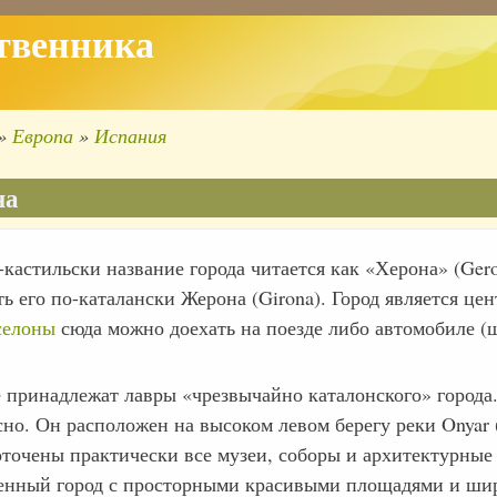
твенника
Европа
Испания
ка
ации
на
-кастильски название города читается как «Херона» (Ge
ть его по-каталански Жерона (Girona). Город является ц
селоны
сюда можно доехать на поезде либо автомобиле (ш
 принадлежат лавры «чрезвычайно каталонского» города.
но. Он расположен на высоком левом берегу реки Onyar (
оточены практически все музеи, соборы и архитектурные
енный город с просторными красивыми площадями и ши