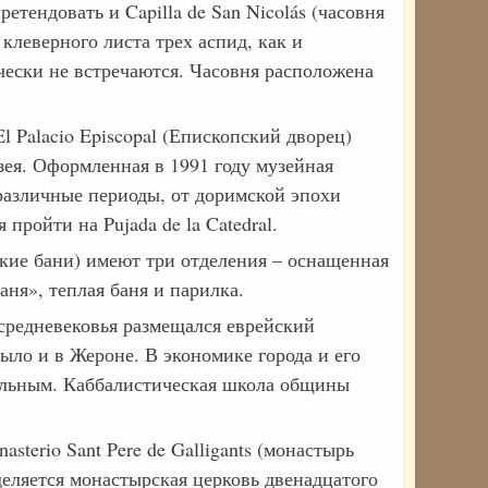
тендовать и Capilla de San Nicolás (часовня
клеверного листа трех аспид, как и
чески не встречаются. Часовня расположена
 Palacio Episcopal (Епископский дворец)
зея. Оформленная в 1991 году музейная
 различные периоды, от доримской эпохи
пройти на Pujada de la Catedral.
ские бани) имеют три отделения – оснащенная
ня», теплая баня и парилка.
д средневековья размещался еврейский
ыло и в Жероне. В экономике города и его
ильным. Каббалистическая школа общины
terio Sant Pere de Galligants (монастырь
деляется монастырская церковь двенадцатого