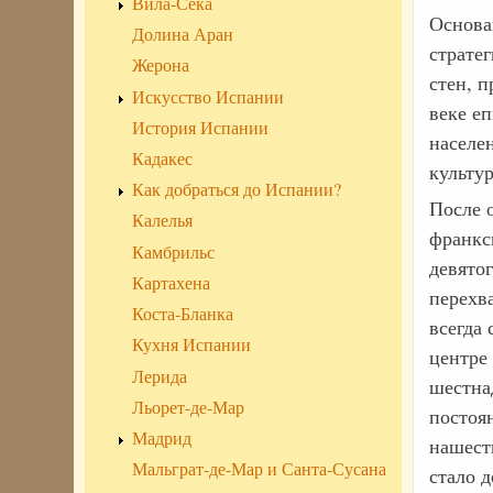
Вила-Сека
Основа
Долина Аран
страте
Жерона
стен, п
Искусство Испании
веке е
История Испании
населе
Кадакес
культу
Как добраться до Испании?
После 
Калелья
франкс
Камбрильс
девято
Картахена
перехв
Коста-Бланка
всегда 
Кухня Испании
центре
Лерида
шестна
Льорет-де-Мар
постоя
Мадрид
нашест
Мальграт-де-Мар и Санта-Сусана
стало 