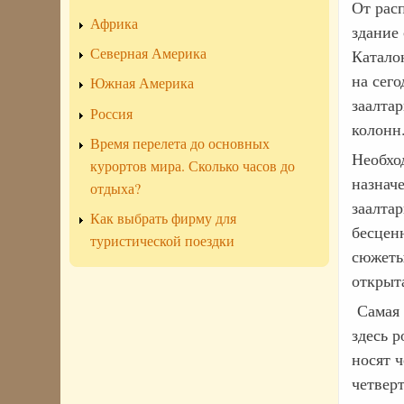
От рас
Африка
здание
Северная Америка
Катало
на сег
Южная Америка
заалта
Россия
колонн
Время перелета до основных
Необхо
курортов мира. Сколько часов до
назнач
отдыха?
заалта
Как выбрать фирму для
бесцен
туристической поездки
сюжеты
открыт
Самая с
здесь 
носят 
четвер