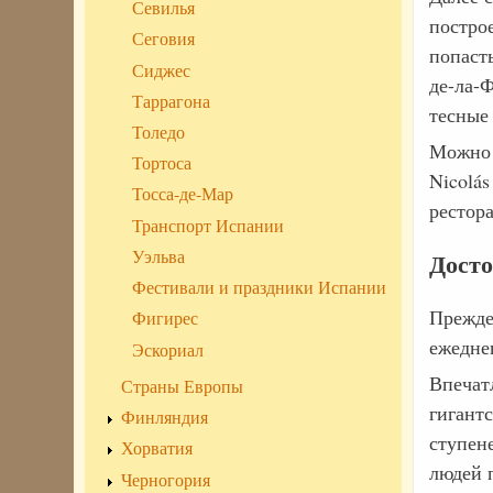
Севилья
постро
Сеговия
попасть
Сиджес
де-ла-
Таррагона
тесные 
Толедо
Можно 
Тортоса
Nicolás
Тосса-де-Мар
рестор
Транспорт Испании
Уэльва
Дост
Фестивали и праздники Испании
Прежде 
Фигирес
ежеднев
Эскориал
Впечат
Страны Европы
гигантс
Финляндия
ступене
Хорватия
людей 
Черногория