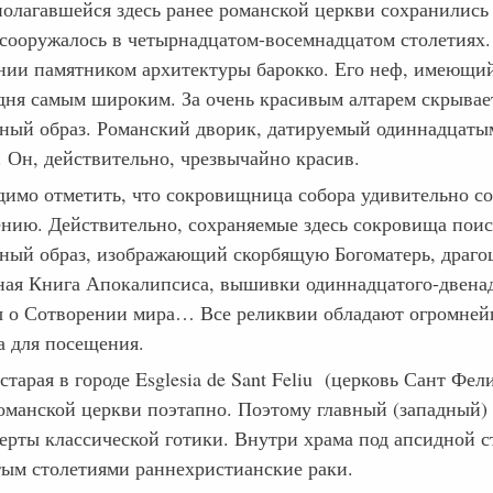
полагавшейся здесь ранее романской церкви сохранились
 сооружалось в четырнадцатом-восемнадцатом столетиях.
нии памятником архитектуры барокко. Его неф, имеющий 
одня самым широким. За очень красивым алтарем скрывае
рный образ. Романский дворик, датируемый одиннадцатым
. Он, действительно, чрезвычайно красив.
димо отметить, что сокровищница собора удивительно соо
ению. Действительно, сохраняемые здесь сокровища по
рный образ, изображающий скорбящую Богоматерь, драгоц
ная Книга Апокалипсиса, вышивки одиннадцатого-двена
 о Сотворении мира… Все реликвии обладают огромней
а для посещения.
тарая в городе Esglesia de Sant Feliu (церковь Сант Фе
романской церкви поэтапно. Поэтому главный (западный) 
черты классической готики. Внутри храма под апсидной 
тым столетиями раннехристианские раки.