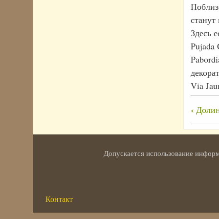
Поблиз
станут
Здесь е
Pujada
Pabord
декорат
Via Ja
Пере
‹
Долин
ссы
книг
для
Допускается использование информа
Жер
Контакт
Меню