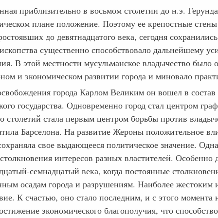
нная приблизительно в восьмом столетии до н.э. Герунд
гическом плане положение. Поэтому ее крепостные стен
ростоявших до девятнадцатого века, сегодня сохранилис
пископства существенно способствовало дальнейшему ус
ния. В этой местности мусульманское владычество было о
рном и экономическом развитии города и миновало практ
освобождения города Карлом Великим он вошел в соста
кого государства. Одновременно город стал центром гра
го столетий стала первым центром борьбы против владыче
атила Барселона. На развитие Жероны положительное вли
сохраняла свое выдающееся политическое значение. Однак
 столкновения интересов разных властителей. Особенно
дцатый-семнадцатый века, когда постоянные столкнове
нным осадам города и разрушениям. Наиболее жестоким 
вие. К счастью, оно стало последним, и с этого момента
достижение экономического благополучия, что способство