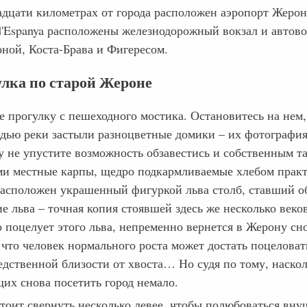
адцати километрах от города расположен аэропорт Жероны
 d'Espanya расположены железнодорожный вокзал и автово
оной, Коста-Брава и Фигересом.
лка по старой Жероне
е прогулку с пешеходного мостика. Остановитесь на нем
адью реки застыли разноцветные домики – их фотография 
у не упустите возможность обзавестись и собственным т
ми местные карпы, щедро подкармливаемые хлебом практ
расположен украшенный фигуркой льва столб, ставший 
е льва – точная копия стоявшей здесь же несколько веко
о поцелует этого льва, непременно вернется в Жерону с
 что человек нормального роста может достать поцеловат
едственной близости от хвоста… Но судя по тому, наскол
их снова посетить город немало.
тоит свернуть несколько левее, чтобы полюбоваться вну