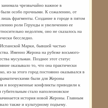
а занимала чрезвычайно важное в
ы были особо прочными. К сожалению, от
ь лишь фрагменты. Создание в городе в пятом
илению роли Герунды и увеличению ее
тносительно недолгим, оно не сказалось на
ически бесследно.
в Испанской Марки, бывшей частью
фства. Именно Жерона на рубеже восьмого-
ства мусульман. Позднее этот статус
яние оказывало то, что она практически
о, из-за этого город постоянно оказывался в
 драматическими были для Жероны
ния и вооруженные конфликты приводили к
и губительным стало наполеоновское
 начинается история новой Жероны. Главным
вало также и культурному подъему.