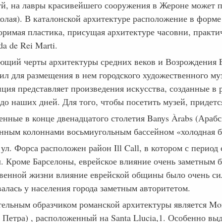
, на лавры красивейшего сооружения в Жероне может пре
олая). В каталонской архитектуре расположение в форме 
оримая пластика, присущая архитектуре часовни, практи
da de Rei Marti.
ющий черты архитектуры средних веков и Возрождения El
ил для размещения в нем городского художественного му
иция представляет произведения искусства, созданные в
до наших дней. Для того, чтобы посетить музей, придется 
енные в конце двенадцатого столетия Banys Àrabs (Араб
нным колоннами восьмиугольным бассейном «холодная ба
ул. Форса расположен район Ill Call, в котором с перио
л. Кроме Барселоны, еврейское влияние очень заметным б
венной жизни влияние еврейской общины было очень с
алась у населения города заметным авторитетом.
ельным образчиком романской архитектуры является Monas
 Петра) , расположенный на Santa Llucia,1. Особенно вы