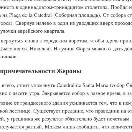
енного в одиннадцатом-тринадцатом столетиях. Пройдя н
 на Plaça de la Catedral (Соборная площадь). От собора ст
Форса). Свернув налево в один из уводящих вверх проход
улочки еврейского квартала.
вернуться снова к городским воротам, чтобы вдоль привл
 (часовня св. Николая). На улице Форса можно отдать до
анчиков.
опримечательности Жероны
всего, стоит упомянуть Catedral de Santa Maria (собор 
но с десяти утра. Закрывается собор в разное время, в за
ление от грандиозного здания усиливается тем, что к не
кой лестнице. Существует предание, что праведник на э
й, у грешника же результат обязательно будет нечетным. 
получается разный. Можем лишь сообщить, что количество