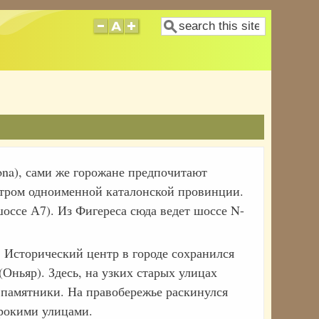
Поиск
rona), сами же горожане предпочитают
ентром одноименной каталонской провинции.
оссе А7). Из Фигереса сюда ведет шоссе N-
 Исторический центр в городе сохранился
Оньяр). Здесь, на узких старых улицах
 памятники. На правобережье раскинулся
рокими улицами.