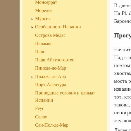
Монсеррат
В двен
Морелья
На Pl.
Мурсия
Барсел
Особенности Испании
Прогу
Острова Медас
Паламос
Начнит
Палс
Над гл
Парк Айгуэстортес
поэтом
Пинеда-де-Мар
хвоста
Пладжа-де-Аро
моста 
Порт-Авентура
изваяни
Природные условия и климат
тот, кт
Испании
такова,
Реус
непоср
Салоу
желающ
Сан-Пол-де-Мар
Далее с