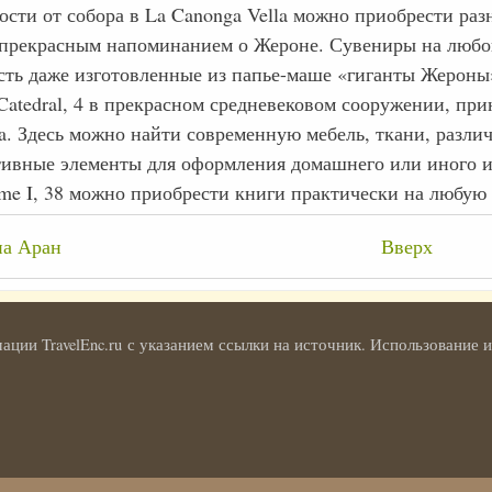
ости от собора в La Canonga Vella можно приобрести раз
 прекрасным напоминанием о Жероне. Сувениры на любой
сть даже изготовленные из папье-маше «гиганты Жероны».
 Catedral, 4 в прекрасном средневековом сооружении, пр
ia. Здесь можно найти современную мебель, ткани, разли
ивные элементы для оформления домашнего или иного интер
ume I, 38 можно приобрести книги практически на любую 
крёстные
а Аран
Вверх
лки
и
ции TravelEnc.ru с указанием ссылки на источник. Использование
она