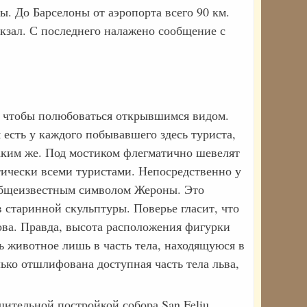
. До Барселоны от аэропорта всего 90 км.
кзал. С последнего налажено сообщение с
, чтобы полюбоваться открывшимся видом.
есть у каждого побывавшего здесь туриста,
аким же. Под мостиком флегматично шевелят
ически всеми туристами. Непосредственно у
общеизвестным символом Жероны. Это
в старинной скульптуры. Поверье гласит, что
нова. Правда, высота расположения фигурки
ь животное лишь в часть тела, находящуюся в
ько отшлифована доступная часть тела льва,
шительной постройкой собора San Feliu,