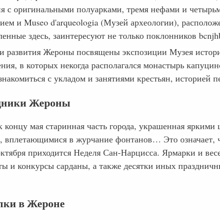
ия с оригинальными полуарками, тремя нефами и четырьм
ием и Museo d'arqueologia (Музей археологии), располо
ленные здесь, заинтересуют не только поклонников bcnjh
и развития Жероны посвящены экспозиции Музея истории
ния, в которых некогда располагался монастырь капуцино
ознакомиться с укладом и занятиями крестьян, историей 
дники Жероны
к концу мая старинная часть города, украшенная яркими
, вплетающимися в журчание фонтанов… Это означает, ч
октября приходится Неделя Сан-Нарцисса. Ярмарки и вес
ты и конкурсы сарданы, а также десятки иных празднич
пки в Жероне