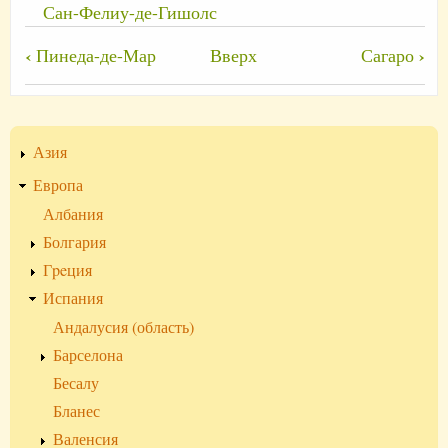
Сан-Фелиу-де-Гишолс
Перекрёстные
‹
›
Пинеда-де-Мар
Вверх
Сагаро
ссылки
книги
для
Азия
Пладжа-
Европа
де-
Албания
Аро
Болгария
Гpeция
Испания
Андалусия (область)
Барселона
Бесалу
Бланес
Валенсия