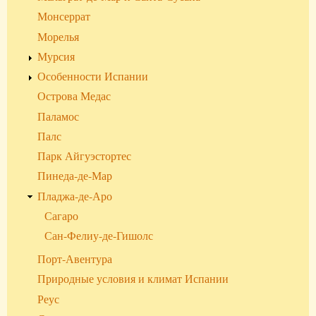
Монсеррат
Морелья
Мурсия
Особенности Испании
Острова Медас
Паламос
Палс
Парк Айгуэстортес
Пинеда-де-Мар
Пладжа-де-Аро
Сагаро
Сан-Фелиу-де-Гишолс
Порт-Авентура
Природные условия и климат Испании
Реус