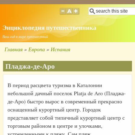
Перейти
Поиск
к
основному
Энциклопедия путешественника
содержанию
Ваш гид в мире путешествий
Главная
Европа
Испания
Строка
навигации
Пладжа-де-Аро
В период расцвета туризма в Каталонии
небольшой дачный поселок Platja de Aro (Пладжа-
де-Аро) быстро вырос в современный прекрасно
оснащенный курортный центр. Городок
представляет собой типичный курортный центр с
торговым районом в центре и улочками,
устремленными к пляжу. Сам пляж