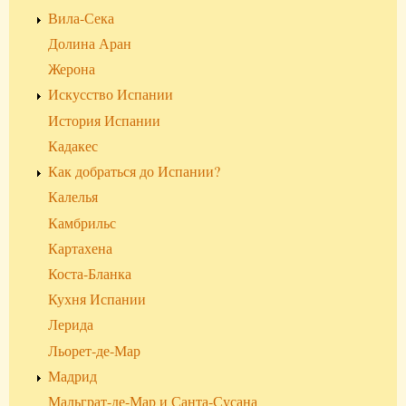
Вила-Сека
Долина Аран
Жерона
Искусство Испании
История Испании
Кадакес
Как добраться до Испании?
Калелья
Камбрильс
Картахена
Коста-Бланка
Кухня Испании
Лерида
Льорет-де-Мар
Мадрид
Мальграт-де-Мар и Санта-Сусана